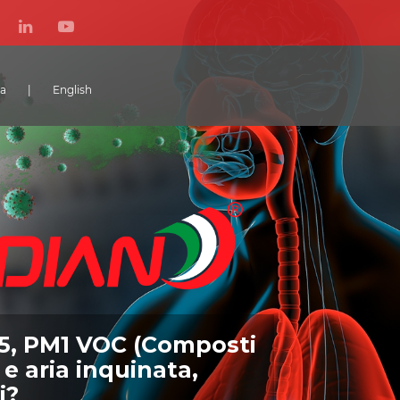
ta
|
English
5, PM1 VOC (Composti
 e aria inquinata,
i?