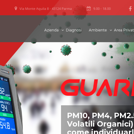
Via Monte Aquila 8 - 43124 Parma
9.00 - 18.00
Azienda
Diagnosi
Ambiente
Area Priva
PM10, PM4, PM2.
Volatili Organici)
come individuarl