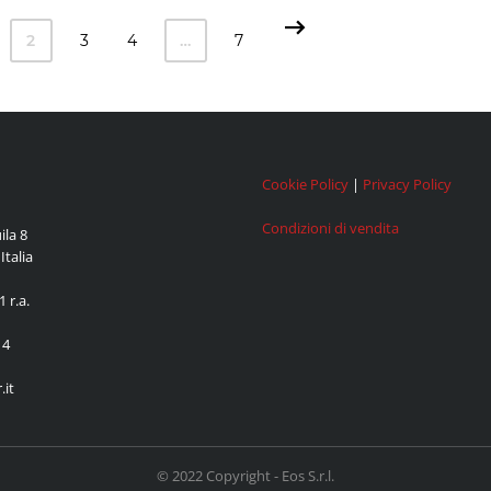
2
3
4
…
7
Cookie Policy
|
Privacy Policy
Condizioni di vendita
ila 8
Italia
 r.a.
14
.it
© 2022 Copyright - Eos S.r.l.