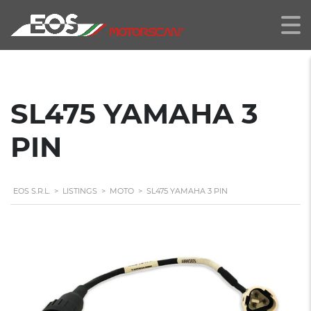
SL475 YAMAHA 3
PIN
EOS S.R.L.
>
LISTINGS
>
MOTO
>
SL475 YAMAHA 3 PIN