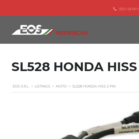
0521 631411
SL528 HONDA HISS 
EOS S.R.L.
>
LISTINGS
>
MOTO
>
SL528 HONDA HISS 2 PIN