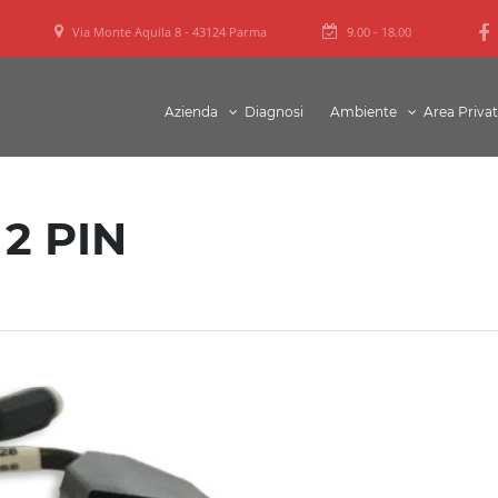
Via Monte Aquila 8 - 43124 Parma
9.00 - 18.00
Azienda
Diagnosi
Ambiente
Area Priva
2 PIN