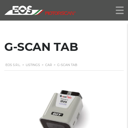
G-SCAN TAB
EOS S.R.L.
>
LISTINGS
>
CAR
>
G-SCAN TAB